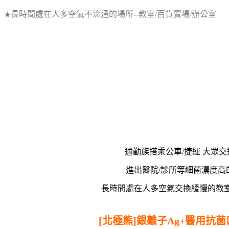
長時間處在人多空氣不流通的場所--教室/百貨賣場/辦公室
★
通勤族搭乘公車/捷運 大眾
進出醫院/診所等細菌濃度高
長時間處在人多空氣交換緩慢的教室
[北極熊]銀離子Ag+醫用抗菌口