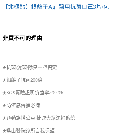
【北極熊】銀離子Ag+醫用抗菌口罩3片/包
非買不可的理由
抗菌/濾菌/除臭一罩搞定
★
銀離子抗菌200倍
★
SGS實驗證明抗菌率>99.9%
★
防流感傳播必備
★
通勤族搭公車,捷運大眾運輸系統
★
進出醫院診所自我保護
★