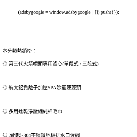
(adsbygoogle = window.adsbygoogle || []).push({});
本分類熱銷榜：
◎ 第三代火箭噴頭專用濾心(單段式 / 三段式)
◎ 航太鋁負離子加壓SPA除氯蓮蓬頭
◎ 多用途乾淨壓縮純棉毛巾
◎ 2組起~304不鏽鋼地板排水口濾網