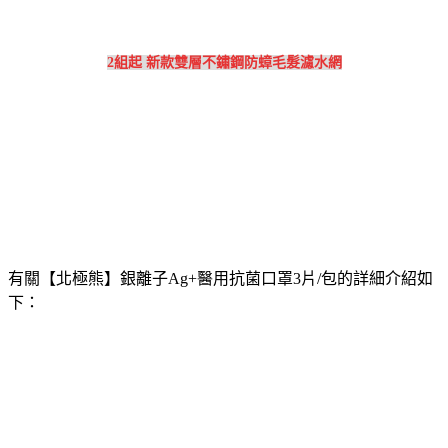
2組起 新款雙層不鏽鋼防蟑毛髮濾水網
有關【北極熊】銀離子Ag+醫用抗菌口罩3片/包的詳細介紹如
下：