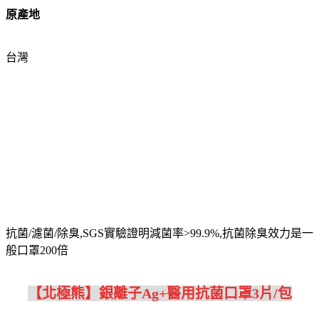
原產地
台灣
抗菌/濾菌/除臭,SGS實驗證明減菌率>99.9%,抗菌除臭效力是一
般口罩200倍
【北極熊】銀離子Ag+醫用抗菌口罩3片/包