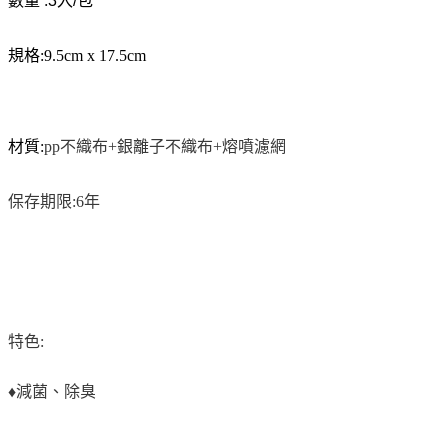
數量 :
3入/包
規格:9.5cm x 17.5cm
材質:
pp不織布+銀離子不織布+熔噴濾網
保存期限:6年
特色:
♦減菌、除臭