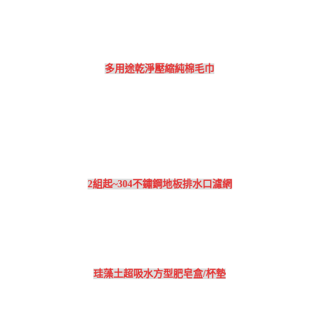
多用途乾淨壓縮純棉毛巾
2組起~304不鏽鋼地板排水口濾網
珪藻土超吸水方型肥皂盒/杯墊