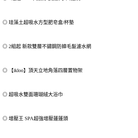
◎ 珪藻土超吸水方型肥皂盒/杯墊
◎ 2組起 新款雙層不鏽鋼防蟑毛髮濾水網
◎ 【ikloo】頂天立地角落四層置物架
◎ 超吸水雙面珊瑚絨大浴巾
◎ 增壓王 SPA超強增壓蓮蓬頭