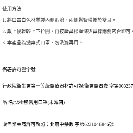
使用方法:
1. 將口罩白色材質製內側貼臉、兩側鬆緊帶掛於雙耳。
2. 戴上後輕輕上下拉開，再按壓鼻樑壓條與鼻樑兩側密合即可
3. 本產品為拋棄式口罩，勿洗滌再用。
衛署許可證字號
行政院衛生署第一等級醫療器材許可證:衛署醫器壹 字第00323
品 名:北極熊醫用口罩(未滅菌)
販售業藥商許可執照：北府中藥販 字第623104B846號