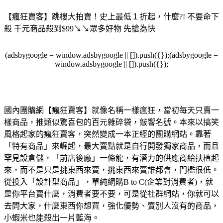
【瘋狂賣客】跳樓大拍賣！史上最低１折起，什麼?! 不要命下
殺 千元商品殺到$99↘↘眾多好物 先搶為快
(adsbygoogle = window.adsbygoogle || []).push({});(adsbygoogle =
window.adsbygoogle || []).push({});
國內團購網【瘋狂賣客】就像名稱一樣瘋狂，當初每天只賣一
樣商品，推類似驚喜包的百元雜碎袋，敲響名號。本來以搞笑
風格起家的瘋狂賣客，突然變成一本正經的團購網站。靠著
「特有商品」來崛起，最大賣點就是自行開發獨家商品，而且
罕見設倉儲，「前店後廠」一條龍，有潛力的供應商給扶植起
來，而不是只是挑東西來賣，挑東西來賣誰都會，門檻很低。
從投入「設計型商品」，單純網購B to C(企業對消費者)，就
是你平台賣什麼，消費者要不要，可是從社群網站，你就可以
去問大家，什麼東西你想買，強化優勢、賣別人沒有的商品，
小蝦米也能殺出一片藍海。