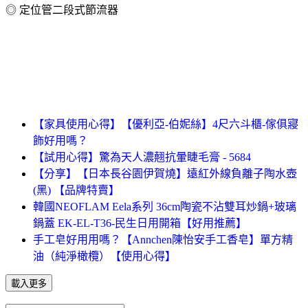
◎ 定位管二段式節流器
【家具使用心得】【優利亞-伯妮絲】4尺六斗櫃-傢俱寢
飾好用嗎？
【試用心得】驚為天人濃翹抗暈睫毛膏 - 5684
【分享】【日本長谷園伊賀燒】遠紅外線負離子陶水壺
(黑) 【品牌特賣】
韓國NEOFLAM Eela系列 36cm陶瓷不沾雙耳炒鍋+玻璃
鍋蓋 EK-EL-T36-民生日用開箱【好用推薦】
手工皂好用用嗎？【Annchen陳怡安手工香皂】單方精
油（純淨橄欖）【使用心得】
載入更多