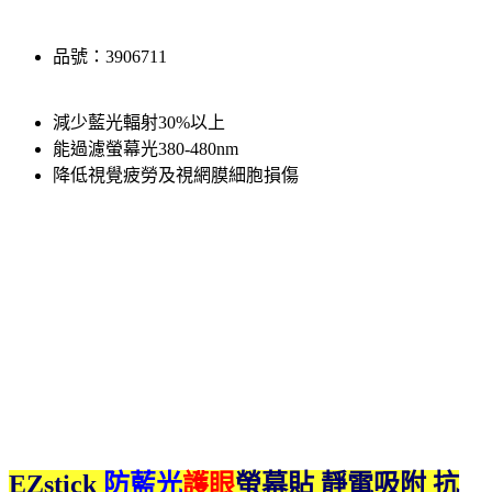
品號：3906711
減少藍光輻射30%以上
能過濾螢幕光380-480nm
降低視覺疲勞及視網膜細胞損傷
EZstick
防藍光
護眼
螢幕貼 靜電吸附 抗