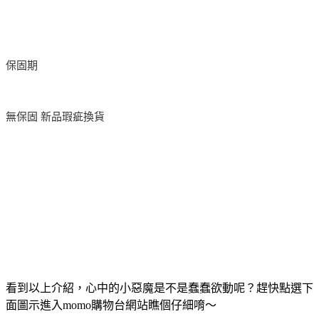
保固期
無保固 新品瑕疵換貨
看到以上介紹，心中的小惡魔是不是蠢蠢欲動呢？趕快點選下
面圖示進入momo購物台網站瞧個仔細唷～