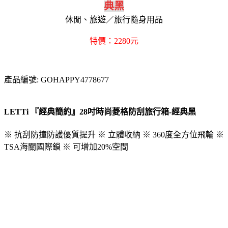
典黑
休閒、旅遊／旅行隨身用品
特價：2280元
產品編號: GOHAPPY4778677
LETTi 『經典簡約』28吋時尚菱格防刮旅行箱-經典黑
※ 抗刮防撞防護優質提升 ※ 立體收納 ※ 360度全方位飛輪 ※
TSA海關國際鎖 ※ 可增加20%空間