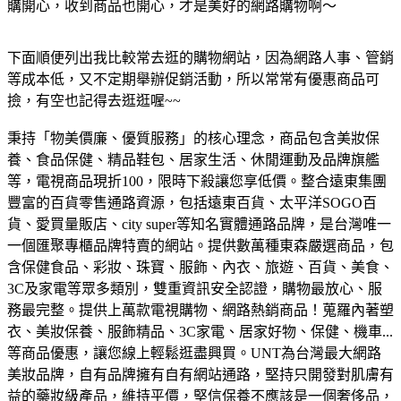
購開心，收到商品也開心，才是美好的網路購物啊～
下面順便列出我比較常去逛的購物網站，因為網路人事、管銷
等成本低，又不定期舉辦促銷活動，所以常常有優惠商品可
撿，有空也記得去逛逛喔~~
秉持「物美價廉、優質服務」的核心理念，商品包含美妝保
養、食品保健、精品鞋包、居家生活、休閒運動及品牌旗艦
等，電視商品現折100，限時下殺讓您享低價。
整合遠東集團
豐富的百貨零售通路資源，包括遠東百貨、太平洋SOGO百
貨、愛買量販店、city super等知名實體通路品牌，是台灣唯一
一個匯聚專櫃品牌特賣的網站。
提供數萬種東森嚴選商品，包
含保健食品、彩妝、珠寶、服飾、內衣、旅遊、百貨、美食、
3C及家電等眾多類別，雙重資訊安全認證，購物最放心、服
務最完整。
提供上萬款電視購物、網路熱銷商品！蒐羅內著塑
衣、美妝保養、服飾精品、3C家電、居家好物、保健、機車...
等商品優惠，讓您線上輕鬆逛盡興買。
UNT為台灣最大網路
美妝品牌，自有品牌擁有自有網站通路，堅持只開發對肌膚有
益的藥妝級產品，維持平價，堅信保養不應該是一個奢侈品，