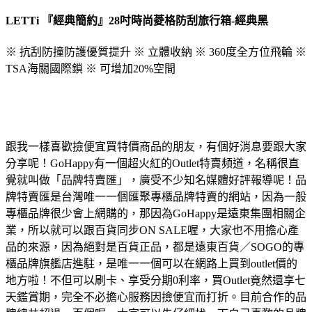
LETTi 『經典簡約』28吋時尚菱格防刮旅行箱-經典黑
※ 抗刮防撞防護優質提升 ※ 立體收納 ※ 360度全方位飛輪 ※
TSA海關國際鎖 ※ 可增加20%空間
跟我一樣喜歡撿便宜買特價商品的朋友，有個好消息要跟大家
分享呢！GoHappy有一個超火紅的Outlet特賣頻道，名稱很直
覺就叫做「品牌特賣匯」，廣受不少知名媒體好評報導呢！品
牌特賣匯是台灣唯一一個匯聚專櫃品牌特賣的網站，因為一般
專櫃品牌很少會上網購的，那因為GoHappy是遠東集團相關企
業，所以就可以跟百貨同步ON SALE喔，大家也不用擔心產
品的來源，因為絕對是百貨正品，都是遠東百貨／SOGO的專
櫃品牌旗艦店進駐，是唯一一個可以在網路上買到outlet價的
地方啦！不但可以刷卡、享受分期0利率，買Outlet竟然還享七
天鑑賞期，完全不必擔心服務因撿便宜而打折。目前合作的品