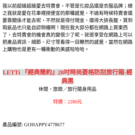
我以前超級超級愛去特賣會，不管是化妝品還是衣服品牌；總
之我就是愛在花車裡撈便宜的那種感覺，不過有時候特賣會還
要靠關係才能去呢，不然就是得付現金、還得大排長龍，買到
瑕疵品也只能自認倒楣啊！現在我大部分都在網路上買東西
了，去特賣會的機會真的變很少了呢，就很享受在網路上可以
把產品資訊、細節、尺寸等看得一目瞭然的感覺，當然在網路
上購物也是更有一種衝動的美感啦哈哈。
LETTi 『經典簡約』28吋時尚菱格防刮旅行箱-經
典黑
休閒、旅遊／旅行隨身用品
特價：2280元
產品編號: GOHAPPY4778677