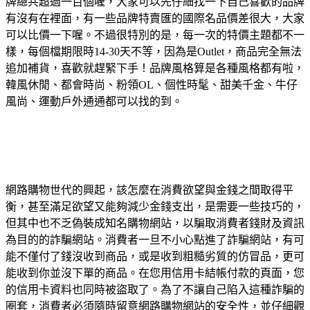
牌總共超過一百個喔，大家可以先仔細找一下自己喜歡的品牌
有沒有在裡面，有一些品牌特賣匯的國際名品價差很大，大家
可以比價一下喔。不過很特別的是，每一次的特價主題都不一
樣，每個檔期限時14-30天不等，因為是Outlet，商品完全無法
追加補貨，喜歡就趕緊下手！品牌風格算是各種風格都有啦，
韓風休閒、都會時尚、粉領OL、個性時髦、甜美千金、牛仔
風尚、運動戶外通通都可以找的到。
網路購物世代的興起，該怎麼在消費欲望與金錢之間取得平
衡，甚至滿足欲望又能夠減少金錢支出，是需要一些技巧的，
但其中也不乏偽裝成知名購物網站，以騙取消費者錢財及資訊
為目的的詐騙網站。消費者一旦不小心點進了詐騙網站，有可
能不僅付了錢沒收到商品，或是收到粗糙劣質的仿冒品，更可
能收到你並沒下單的商品。在您用信用卡結帳付款的頁面，您
的信用卡資料也同時被盜取了。為了不讓自己陷入這種詐騙的
圈套，消費者必須隨時留意網路購物網站的安全性，並仔細觀