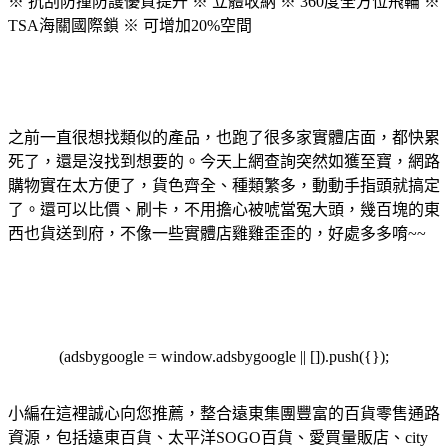
※ 抗刮防撞防護優質提升 ※ 立體收納 ※ 360度全方位飛輪 ※
TSA海關國際鎖 ※ 可增加20%空間
之前一直很想找類似的產品，也跑了很多家實體店面，都快累
死了，還是沒找到想要的。今天上網查詢突然如獲至寶，網路
購物實在太方便了，貨色齊全、種類繁多，動動手指頭就搞定
了。還可以比價、刷卡，不用擔心被唬當冤大頭，幾百塊的東
西也貨送到府，不像一些實體店雞雞歪歪的，好處多多唷~~
(adsbygoogle = window.adsbygoogle || []).push({});
小編在這裡誠心向您推薦，整合遠東集團豐富的百貨零售通路
資源，包括遠東百貨、太平洋SOGO百貨、愛買量販店、city