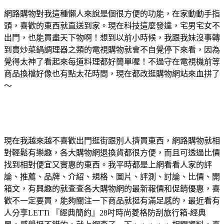
網路購物對我這種懶人來說是個很方便的功能，在家動動手指
頭，喜歡的東西就直送到家。現在科技這麼發達，宅男宅女不
出門，也能買盡天下物啊！想到以前小時候，我跟我妹沒事轉
到賣炒菜鍋調理器之類的電視購物就會不自覺停下來看，因為
覺得太神了看起來每道料理都好簡單喔！不過守在電視機前等
商品換檔好像也有點太花時間，現在都改逛購物網站來血拼了
～
現在我越來越不喜歡出門逛街跟別人擠買東西，網路購物就相
對輕鬆有樂趣，各大購物網退換貨都很方便，而且可透過比價
找到相對便宜又實惠的東西。我平時都是上網看看人家的評
論、推薦、品牌、介紹、規格、圖片、評測、討論、比價、開
箱文，有興趣的就查查各大購物網的最新報價和促銷優惠，喜
歡不一定要買，能夠關注一下商品就挺有滿足感的，最近看有
人分享LETTi 『經典簡約』28吋時尚菱格防刮旅行箱-經典