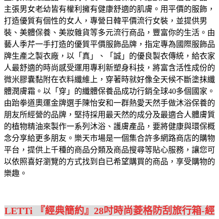
主張男女老幼皆有權利擁有健康舒適的肌膚。
用平價的服飾，
打造優質有個性的女人，專營日韓平價流行女裝，並提供男
裝、美體保養、美妝雜貨等多元流行商品，豐富你的生活。
由
藝人季芹一手打造的優質平價服飾品牌，指定專為國際服飾品
牌生產之製衣廠，以「真」、「誠」的優良製衣傳統，給衣家
人最舒適的時尚感受
運用專利新塑身科技，將富含活性成份的
微米膠囊黏附在衣料纖維上，穿著時就好像全天候不斷塗抹纖
體潤膚霜。以「穿」的纖體保養品成功行銷全球40多個國家。
由跆拳道奧運金牌選手陳怡安和一群熱愛天然手做沐浴保養的
朋友所經營的品牌，堅持採用最天然的成分及最適合人體膚質
的植物精油來製作一系列沐浴、護膚產品，要將健康與環保概
念分享給更多朋友。
樂天市場是一個集合許多網路商店的購物
平台，提供上千種的商品分類及商品搜尋等貼心服務，讓您可
以依照喜好瀏覽的方式找到自已希望購買的商品，享受購物的
樂趣。
LETTi 『經典簡約』28吋時尚菱格防刮旅行箱-經