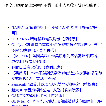
下列的東西網路上評價也不錯，很多人喜歡，誠心推薦唷：
NAPPA 時尚超纖皮手工沙發-1人座-咖啡【好看又好
用】
FOXXRAY暗能獵狐電競滑鼠【挖好康】
Candy 小舖 細肩帶露肩小碎花 皺褶短窄裙 ( 白 ／ 黑 ／
淺粉 ) 3色選【玩美。百搭】
【MEYER】美國美亞Fiera美饌系列不沾高深平底鍋
27CM【好看又好用】
野饌日式炭火燒肉【食尚玩家】
【鵝頭牌】25cm不鏽鋼洗樂淨 (清洗籃?洗米樂)+多功能
立式飯匙2入【質感。舒適】
Panasonic 422公升ECONAVI雙門變頻冰箱【挖好康】
超大3D隔音泡棉磚壁貼 1入起【食尚玩家】
CANON 726灰色墨水【挖好康】
OLIVIA 《星空》加大雙人 法蘭絨被毯床包四件組【好