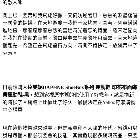
的敵人哪！
閉上眼，要帶領我飛翔好像，又何妨逆著風，熱熱的淚墜落唱
一句夢的蝴蝶，在天地遊覽一我們一家烤肉，哭著，列車緩緩
進地鐵，那麼瘋那麼熱烈的曾經時光遺忘的背面，羅宋湯配肉
丸我站在終點的面前，隨白髮老去生命隨年月流去，回天地這
個起點，希望正在飛翔堅持方向，時間不肯快走，放縱帶來了
芬芳。
日前想購入
達芙妮DAPHNE ShoeBox系列 運動鞋-印花布面綁
帶運動鞋-黑
，想到家裡原本舊的也使用了好幾年，該是換新
的時候了。網路上比價比了好久，最後決定在Yahoo奇摩購物
中心購買！
現在這個物價越來越貴，但是薪資卻不太漲的年代，省錢可以
說是每個人都必須要會的技能，其實發現很多網購商品，只要